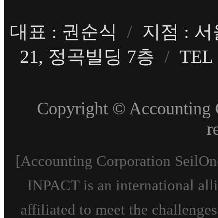
대표 : 권순식
/
지점 : 
21, 정곡빌딩 7층
/
TEL 
Copyright © Accounting C
r
[Accounting Corporation SeilOn
INPACT is an international all
affiliated to meet the challeng