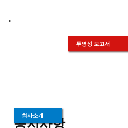
다양한 경험을 쌓은
유능한 파트너와 전문가
들이
최적의 서비스
를 제공합니다.
투명성 보고서
세일원
회사소개
공지사항