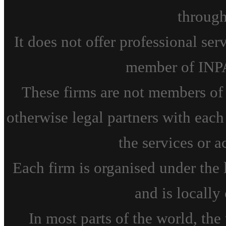
through
It does not offer professional se
member of INPA
These firms are not members of o
otherwise legal partners with each 
the services or a
Each firm is organised under the l
and is locall
In most parts of the world, the