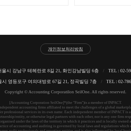
개인정보처리방침
 서울시 강남구 테헤란로 8길 21, 화인강남빌딩 6층
/
TEL : 02-5
울시 영등포구 여의대방로 67길 21, 정곡빌딩 7층
/
TEL : 02-78
Copyright © Accounting Corporatilon SeilOne. All rights reserved.
[Accounting Corporation SeilOne]*(the "Firm")is a member of INPACT.
independent accounting firms affiliated to meet the challenges of a global market
ffer professional services in its own name. Each independent member of INPACT is a 
nership/entity, or otherwise legal partners with each other, nor is any one firm respo
organised under the laws of the territory in which it practices and is locally owne
practice of accounting and auditing is governed by local laws and regulations which 
ween audit professionals and reporting entities and is also influenced by local busin