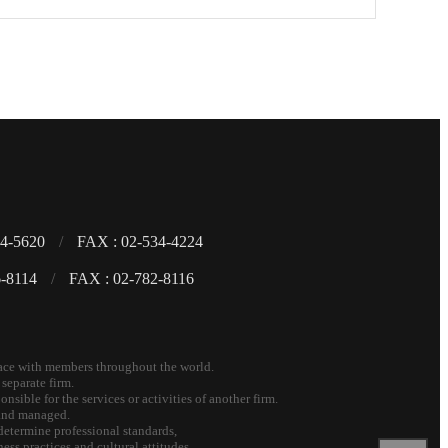
94-5620
/
FAX : 02-534-4224
6-8114
/
FAX : 02-782-8116
place with members throughout the world.
separate firm.
nsible for the services or activities of another firm.
d and managed.
determine professional standards,
ess practices and cultural attitudes.