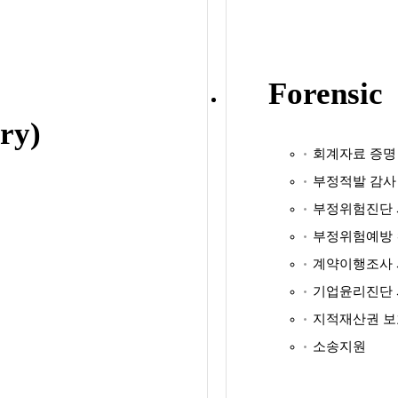
Forensic
ry)
회계자료 증명
부정적발 감사
부정위험진단
부정위험예방
계약이행조사
기업윤리진단
지적재산권 보
소송지원