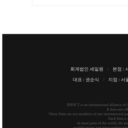
회계법인 세일원
/
본점 :
대표 : 권순식
/
지점 : 서
INPACT is an international alliance of 
It does not o
These firms are not members of one international part
Each firm is 
In most parts of the world, the 
qualifications and relationships bet